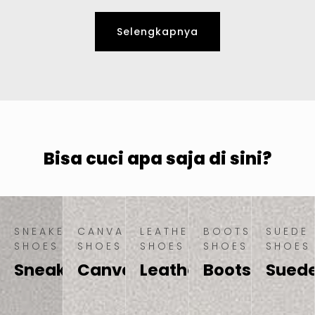
Selengkapnya
Bisa cuci apa saja di sini?
SNEAKER
CANVAS
LEATHER
BOOTS
SUEDE
SHOES
SHOES
SHOES
SHOES
SHOES
Sneaker
Canvas
Leather
Boots
Sued