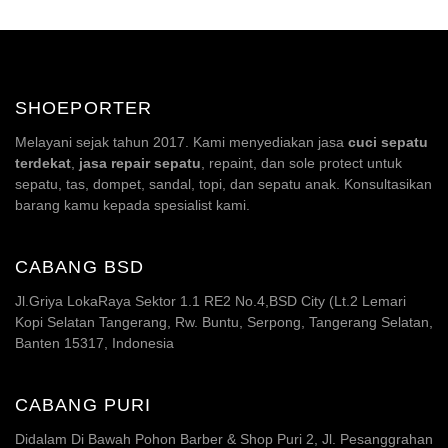
SHOEPORTER
Melayani sejak tahun 2017. Kami menyediakan jasa
cuci sepatu
terdekat
,
jasa repair sepatu
, repaint, dan sole protect untuk
sepatu, tas, dompet, sandal, topi, dan sepatu anak. Konsultasikan
barang kamu kepada spesialist kami.
CABANG BSD
Jl.Griya LokaRaya Sektor 1.1 RE2 No.4,BSD City (Lt.2 Lemari
Kopi Selatan Tangerang, Rw. Buntu, Serpong, Tangerang Selatan,
Banten 15317, Indonesia
CABANG PURI
Didalam Di Bawah Pohon Barber & Shop Puri 2, Jl. Pesanggrahan