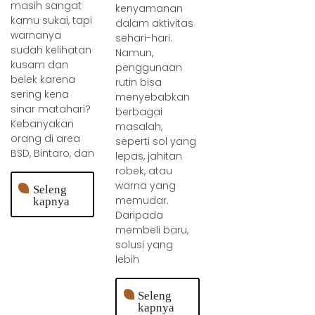
masih sangat
kenyamanan
kamu sukai, tapi
dalam aktivitas
warnanya
sehari-hari.
sudah kelihatan
Namun,
kusam dan
penggunaan
belek karena
rutin bisa
sering kena
menyebabkan
sinar matahari?
berbagai
Kebanyakan
masalah,
orang di area
seperti sol yang
BSD, Bintaro, dan
lepas, jahitan
robek, atau
warna yang
Seleng
memudar.
kapnya
Daripada
membeli baru,
solusi yang
lebih
Seleng
kapnya