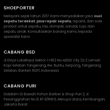
SHOEPORTER
Melayani sejak tahun 2017. Kami menyediakan jasa
cuci
sepatu terdekat
,
jasa repair sepatu
, repaint, dan sole
protect untuk sepatu, tas, dompet, sandal, topi, dan
sepatu anak. Konsultasikan barang kamu kepada
spesialist kami.
CABANG BSD
Jl.Griya LokaRaya Sektor 1.1 RE2 No.4,BSD City (Lt.2 Lemari
Kopi Selatan Tangerang, Rw. Buntu, Serpong, Tangerang
Selatan, Banten 15317, Indonesia
CABANG PURI
Didalam Di Bawah Pohon Barber & Shop Puri 2, Jl.
Pesanggrahan No.9, RT.9/RW.5, Meruya Utara, Kembangan,
Jakarta Barat​