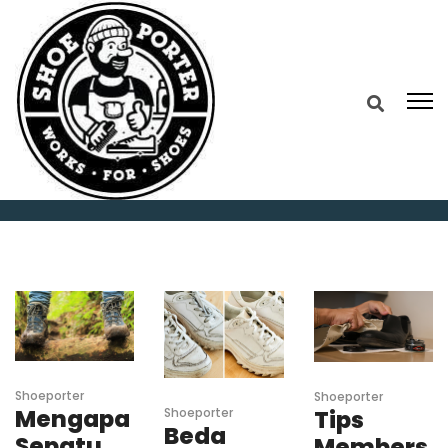
Home
2026
April
Shoeporter
Shoeporter
Mengapa
Shoeporter
Tips
Beda
Sepatu
Members