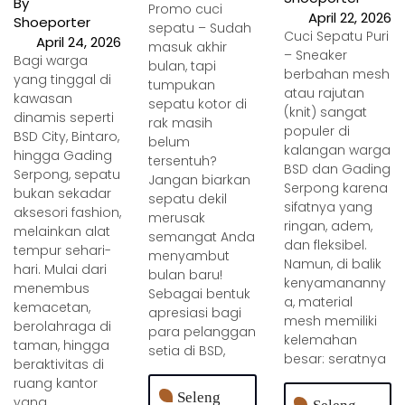
By
Promo cuci
April 22, 2026
Shoeporter
sepatu – Sudah
Cuci Sepatu Puri
April 24, 2026
masuk akhir
– Sneaker
Bagi warga
bulan, tapi
berbahan mesh
yang tinggal di
tumpukan
atau rajutan
kawasan
sepatu kotor di
(knit) sangat
dinamis seperti
rak masih
populer di
BSD City, Bintaro,
belum
kalangan warga
hingga Gading
tersentuh?
BSD dan Gading
Serpong, sepatu
Jangan biarkan
Serpong karena
bukan sekadar
sepatu dekil
sifatnya yang
aksesori fashion,
merusak
ringan, adem,
melainkan alat
semangat Anda
dan fleksibel.
tempur sehari-
menyambut
Namun, di balik
hari. Mulai dari
bulan baru!
kenyamananny
menembus
Sebagai bentuk
a, material
kemacetan,
apresiasi bagi
mesh memiliki
berolahraga di
para pelanggan
kelemahan
taman, hingga
setia di BSD,
besar: seratnya
beraktivitas di
ruang kantor
Seleng
yang