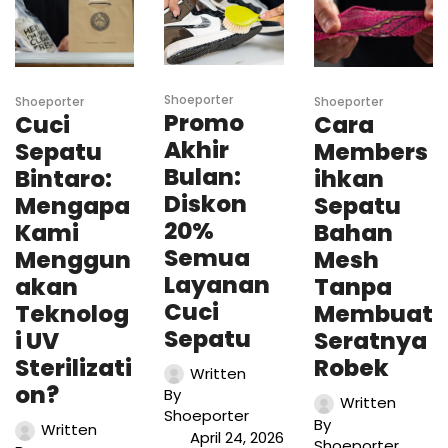
Shoeporter
Shoeporter
Shoeporter
Promo
Cuci
Cara
Akhir
Sepatu
Members
Bulan:
Bintaro:
ihkan
Diskon
Mengapa
Sepatu
20%
Kami
Bahan
Semua
Menggun
Mesh
Layanan
akan
Tanpa
Cuci
Teknolog
Membuat
Sepatu
i UV
Seratnya
Sterilizati
Robek
Written
on?
By
Written
Shoeporter
By
Written
April 24, 2026
Shoeporter