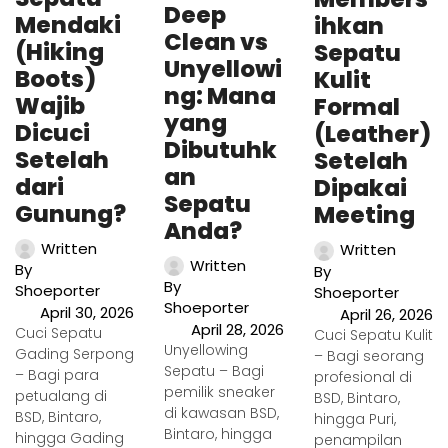
Deep
Mendaki
ihkan
Clean vs
(Hiking
Sepatu
Unyellowi
Boots)
Kulit
ng: Mana
Wajib
Formal
yang
Dicuci
(Leather)
Dibutuhk
Setelah
Setelah
an
dari
Dipakai
Sepatu
Gunung?
Meeting
Anda?
Written
Written
Written
By
By
By
Shoeporter
Shoeporter
Shoeporter
April 30, 2026
April 26, 2026
April 28, 2026
Cuci Sepatu
Cuci Sepatu Kulit
Unyellowing
Gading Serpong
– Bagi seorang
Sepatu – Bagi
– Bagi para
profesional di
pemilik sneaker
petualang di
BSD, Bintaro,
di kawasan BSD,
BSD, Bintaro,
hingga Puri,
Bintaro, hingga
hingga Gading
penampilan