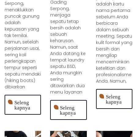
Gading
Serpong,
adalah kartu
Serpong,
menaklukkan
nama pertama
menjaga
puncak gunung
sebelum Anda
sepatu tetap
adalah
berbicara
bersih adalah
kepuasan yang
dalam sebuah
sebuah
tak ternilai.
meeting. Sepatu
keharusan.
Namun, setelah
kulit formal yang
Namun, saat
perjalanan usai,
bersih dan
Anda datang ke
sering kali
mengilap
tempat laundry
perlengkapan
mencerminkan
sepatu BSD,
tempur seperti
ketelitian dan
Anda mungkin
sepatu mendaki
profesionalisme
sering
(hiking boots)
Anda. Namun,
ditawarkan dua
dibiarkan
menu layanan
Seleng
kapnya
Seleng
kapnya
Seleng
kapnya