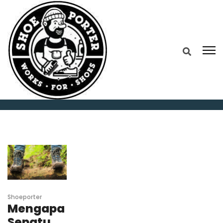
Home
2026
April
30
Shoeporter
Mengapa
Sepatu