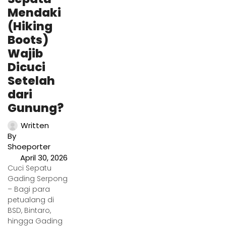
Mendaki
(Hiking
Boots)
Wajib
Dicuci
Setelah
dari
Gunung?
Written
By
Shoeporter
April 30, 2026
Cuci Sepatu
Gading Serpong
– Bagi para
petualang di
BSD, Bintaro,
hingga Gading