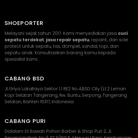
SHOEPORTER
Melayani sejak tahun 2017. Kami menyediakan jasa
cuci
sepatu terdekat
,
jasa repair sepatu
, repaint, dan sole
protect untuk sepatu, tas, dompet, sandal, topi, dan
sepatu anak. Konsultasikan barang kamu kepada
spesialist kami.
CABANG BSD
Jl.Griya LokaRaya Sektor 1.1 RE2 No.4,BSD City (Lt.2 Lemari
Kopi Selatan Tangerang, Rw. Buntu, Serpong, Tangerang
Selatan, Banten 15317, Indonesia
CABANG PURI
Didalam Di Bawah Pohon Barber & Shop Puri 2, Jl.
Pesanggrahan No.9, RT.9/RW.5, Meruya Utara, Kembangan,