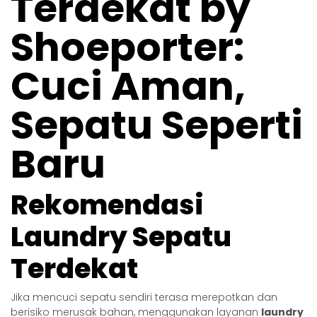
Terdekat by
Shoeporter:
Cuci Aman,
Sepatu Seperti
Baru
Rekomendasi
Laundry Sepatu
Terdekat
Jika mencuci sepatu sendiri terasa merepotkan dan
berisiko merusak bahan, menggunakan layanan
laundry