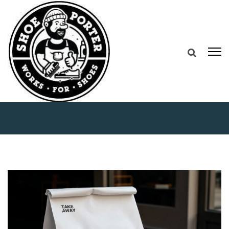
Home
Rekomendasi Tempat Kopi BSD Baru:
Ngopi Sambil Nunggu Sepatu Bersih, Ada Diskon
20% di Porter Club!