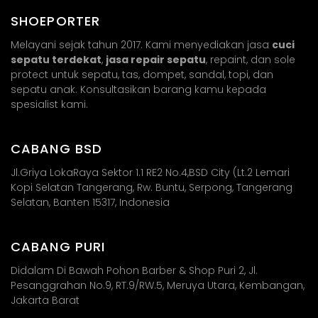
SHOEPORTER
Melayani sejak tahun 2017. Kami menyediakan jasa
cuci
sepatu terdekat
,
jasa repair sepatu
, repaint, dan sole
protect untuk sepatu, tas, dompet, sandal, topi, dan
sepatu anak. Konsultasikan barang kamu kepada
spesialist kami.
CABANG BSD
Jl.Griya LokaRaya Sektor 1.1 RE2 No.4,BSD City (Lt.2 Lemari
Kopi Selatan Tangerang, Rw. Buntu, Serpong, Tangerang
Selatan, Banten 15317, Indonesia
CABANG PURI
Didalam Di Bawah Pohon Barber & Shop Puri 2, Jl.
Pesanggrahan No.9, RT.9/RW.5, Meruya Utara, Kembangan,
Jakarta Barat​