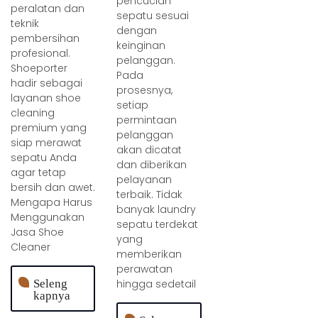
pencucian
peralatan dan
sepatu sesuai
teknik
dengan
pembersihan
keinginan
profesional.
pelanggan.
Shoeporter
Pada
hadir sebagai
prosesnya,
layanan shoe
setiap
cleaning
permintaan
premium yang
pelanggan
siap merawat
akan dicatat
sepatu Anda
dan diberikan
agar tetap
pelayanan
bersih dan awet.
terbaik. Tidak
Mengapa Harus
banyak laundry
Menggunakan
sepatu terdekat
Jasa Shoe
yang
Cleaner
memberikan
perawatan
hingga sedetail
Seleng
kapnya