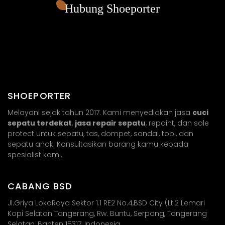
Hubung Shoeporter
SHOEPORTER
Melayani sejak tahun 2017. Kami menyediakan jasa
cuci
sepatu terdekat
,
jasa repair sepatu
, repaint, dan sole
protect untuk sepatu, tas, dompet, sandal, topi, dan
sepatu anak. Konsultasikan barang kamu kepada
spesialist kami.
CABANG BSD
Jl.Griya LokaRaya Sektor 1.1 RE2 No.4,BSD City (Lt.2 Lemari
Kopi Selatan Tangerang, Rw. Buntu, Serpong, Tangerang
Selatan, Banten 15317, Indonesia