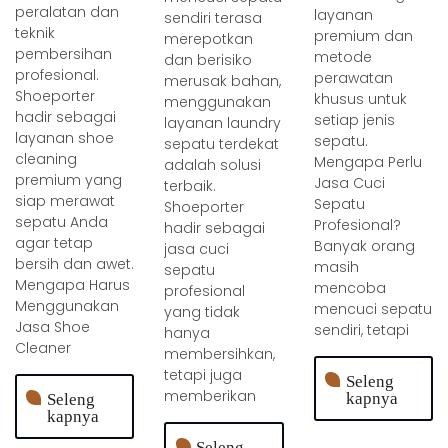
peralatan dan
layanan
sendiri terasa
teknik
premium dan
merepotkan
pembersihan
metode
dan berisiko
profesional.
perawatan
merusak bahan,
Shoeporter
khusus untuk
menggunakan
hadir sebagai
setiap jenis
layanan laundry
layanan shoe
sepatu.
sepatu terdekat
cleaning
Mengapa Perlu
adalah solusi
premium yang
Jasa Cuci
terbaik.
siap merawat
Sepatu
Shoeporter
sepatu Anda
Profesional?
hadir sebagai
agar tetap
Banyak orang
jasa cuci
bersih dan awet.
masih
sepatu
Mengapa Harus
mencoba
profesional
Menggunakan
mencuci sepatu
yang tidak
Jasa Shoe
sendiri, tetapi
hanya
Cleaner
membersihkan,
tetapi juga
Seleng
memberikan
kapnya
Seleng
kapnya
Seleng